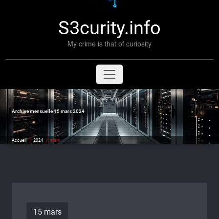
S3curity.info
My crime is that of curiosity
Archive mensuelle 15 mars 2024
Accueil
/
2024
/
mars
15 mars