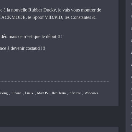
ée à la nouvelle Rubber Ducky, je vais vous montrer de
TTACKMODE, le Spoof VID/PID, les Constantes &
déo mais ce n’est que le début !!!
ce à devenir costaud !!!
,
,
,
,
,
,
cking
iPhone
Linux
MacOS
Red Team
Sécurité
Windows