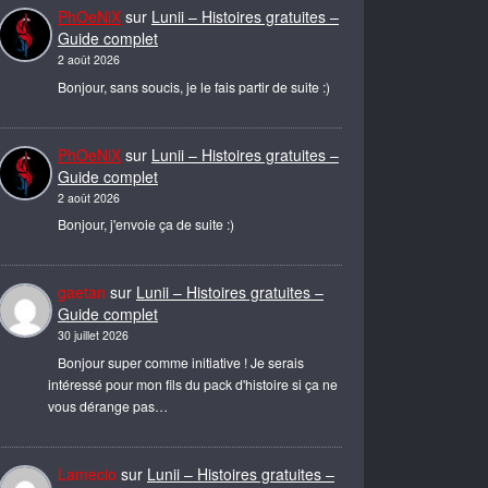
PhOeNiX
sur
Lunii – Histoires gratuites –
Guide complet
2 août 2026
Bonjour, sans soucis, je le fais partir de suite :)
PhOeNiX
sur
Lunii – Histoires gratuites –
Guide complet
2 août 2026
Bonjour, j'envoie ça de suite :)
gaetan
sur
Lunii – Histoires gratuites –
Guide complet
30 juillet 2026
Bonjour super comme initiative ! Je serais
intéressé pour mon fils du pack d'histoire si ça ne
vous dérange pas…
Lamecio
sur
Lunii – Histoires gratuites –