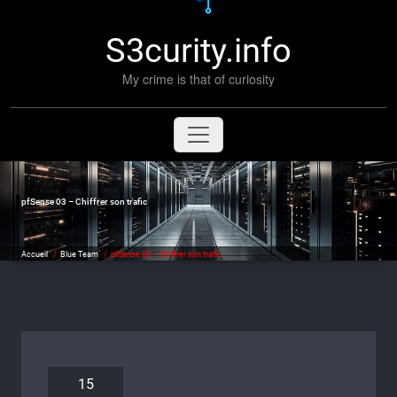
S3curity.info
My crime is that of curiosity
pfSense 03 – Chiffrer son trafic
Accueil
/
Blue Team
/
pfSense 03 – Chiffrer son trafic
15