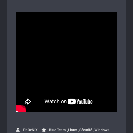
,
,
,
PhOeNiX
Blue Team
Linux
Sécurité
Windows