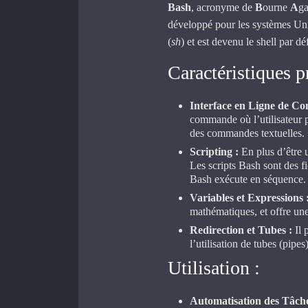
Bash
, acronyme de
B
ourne
A
g
développé pour les systèmes Uni
(
sh
) et est devenu le shell par 
Caractéristiques p
Interface en Ligne de C
commande où l’utilisateur p
des commandes textuelles.
Scripting :
En plus d’être u
Les scripts Bash sont des 
Bash exécute en séquence.
Variables et Expressions 
mathématiques, et offre une
Redirection et Tubes :
Il 
l’utilisation de tubes (pip
Utilisation :
Automatisation des Tâche