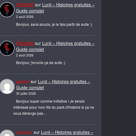
PhOeNiX
sur
Lunii – Histoires gratuites –
Guide complet
2 août 2026
Bonjour, sans soucis, je le fais partir de suite :)
PhOeNiX
sur
Lunii – Histoires gratuites –
Guide complet
2 août 2026
Bonjour, j'envoie ça de suite :)
gaetan
sur
Lunii – Histoires gratuites –
Guide complet
30 juillet 2026
Bonjour super comme initiative ! Je serais
intéressé pour mon fils du pack d'histoire si ça ne
vous dérange pas…
Lamecio
sur
Lunii – Histoires gratuites –