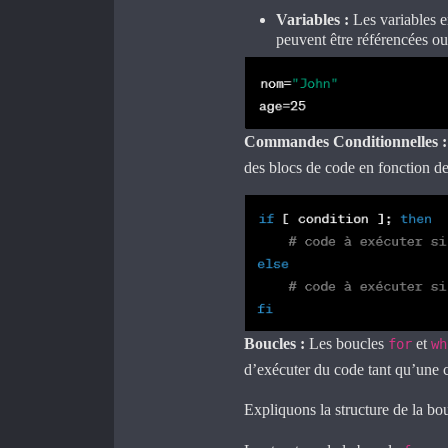
Variables :
Les variables e
peuvent être référencées ou
Commandes Conditionnelles :
des blocs de code en fonction de
Boucles :
Les boucles
et
for
wh
d’exécuter du code tant qu’une c
Expliquons la structure de la bo