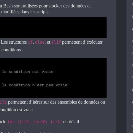
n Bash sont utilisées pour stocker des données et
 modifiées dans les scripts.
Les structures
,
, et
permettent d’exécuter
if
else
elif
 conditions.
permettent d’itérer sur des ensembles de données ou
ile
ondition est vraie.
ucle
en détail
for ((i=1; i<=10; i++))