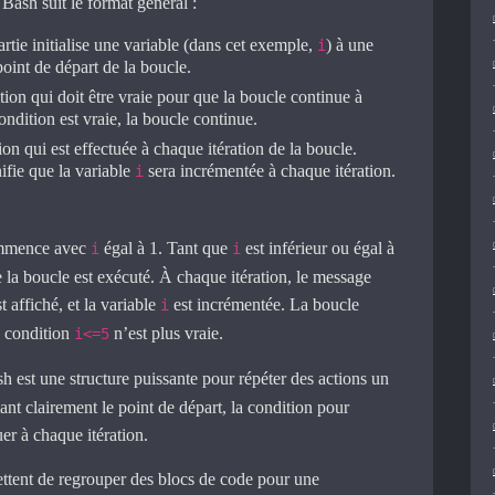
Bash suit le format général :
rtie initialise une variable (dans cet exemple,
) à une
i
point de départ de la boucle.
tion qui doit être vraie pour que la boucle continue à
ondition est vraie, la boucle continue.
ion qui est effectuée à chaque itération de la boucle.
ifie que la variable
sera incrémentée à chaque itération.
i
ommence avec
égal à 1. Tant que
est inférieur ou égal à
i
i
de la boucle est exécuté. À chaque itération, le message
t affiché, et la variable
est incrémentée. La boucle
i
la condition
n’est plus vraie.
i<=5
h est une structure puissante pour répéter des actions un
ant clairement le point de départ, la condition pour
uer à chaque itération.
ttent de regrouper des blocs de code pour une