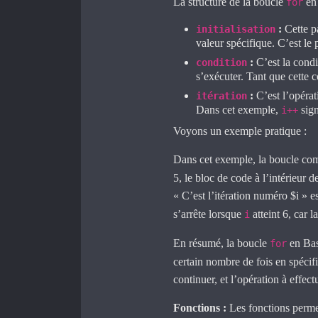
La structure de la boucle
en 
for
:
Cette pa
initialisation
valeur spécifique. C’est le 
:
C’est la condi
condition
s’exécuter. Tant que cette c
:
C’est l’opérat
itération
Dans cet exemple,
sign
i++
Voyons un exemple pratique :
Dans cet exemple, la boucle c
5, le bloc de code à l’intérieur 
« C’est l’itération numéro $i » es
s’arrête lorsque
atteint 6, car 
i
En résumé, la boucle
en Bas
for
certain nombre de fois en spécifi
continuer, et l’opération à effect
Fonctions :
Les fonctions perme